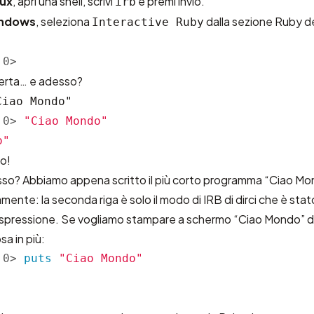
nux
, apri una shell, scrivi
e premi invio.
irb
ndows
, seleziona
dalla sezione Ruby d
Interactive Ruby
:0>
perta… e adesso?
Ciao Mondo"
:0>
"Ciao Mondo"
o"
o!
o? Abbiamo appena scritto il più corto programma “Ciao Mondo
nte: la seconda riga è solo il modo di IRB di dirci che è stat
a espressione. Se vogliamo stampare a schermo “Ciao Mondo”
a in più:
:0>
puts
"Ciao Mondo"