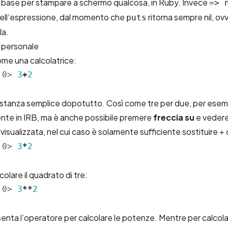
 base per stampare a schermo qualcosa, in Ruby. Invece
=> 
o dell’espressione, dal momento che
ritorna sempre nil, ov
puts
la.
e personale
ome una calcolatrice:
:0>
3
+
2
astanza semplice dopotutto. Così come tre per due, per esemp
ente in IRB, ma è anche possibile premere
freccia su
e vedere 
visualizzata, nel cui caso è solamente sufficiente sostituire
+
:0>
3
*
2
olare il quadrato di tre:
:0>
3
**
2
enta l’operatore per calcolare le potenze. Mentre per calcola