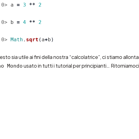
:0>
a
=
3
**
2
:0>
b
=
4
**
2
:0>
Math
.
sqrt
(
a
+
b
)
o sia utile ai fini della nostra “calcolatrice”, ci stiamo allo
usato in tutti i tutorial per principianti…
Ritorniamoci
ao Mondo