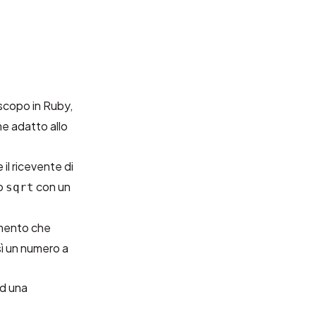
 scopo in Ruby,
me adatto allo
 il ricevente di
do
con un
sqrt
omento che
sì un numero a
ad una