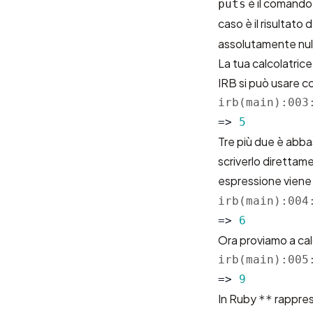
è il comando
puts
caso è il risultat
assolutamente nul
La tua calcolatric
IRB si può usare c
irb(main):003
=>
5
Tre più due è abb
scriverlo direttam
espressione viene 
irb(main):004
=>
6
Ora proviamo a calc
irb(main):005
=>
9
In Ruby
rappres
**