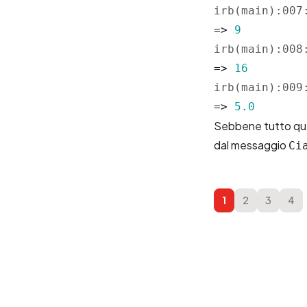
irb(main):007
=>
9
irb(main):008
=>
16
irb(main):009
=>
5.0
Sebbene tutto quest
dal messaggio
Ci
1
2
3
4