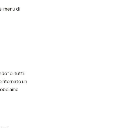
el menu di
” di tutti i
o ritornato un
 dobbiamo