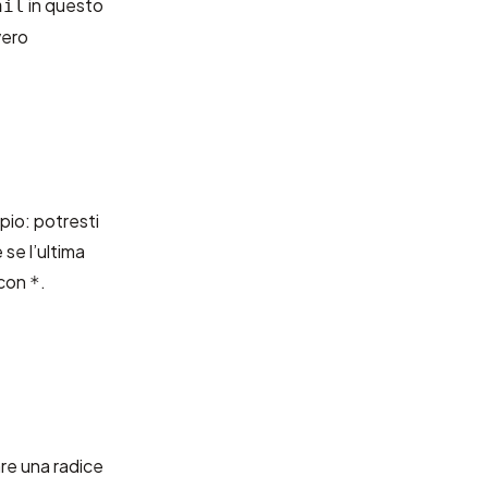
in questo
nil
vero
io: potresti
se l’ultima
con
.
*
re una radice