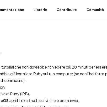
cumentazione
Librerie
Contribuire
Comunità
i
tutorial che non dovrebbe richiedere più 20 minuti per esse
abbia già installato Ruby sul tuo computer (se non l’hai fatto 
 di cominciare).
Ruby
ttiva di Ruby (IRB).
cOS
apri il
, scrivi
e premi invio.
Terminal
irb