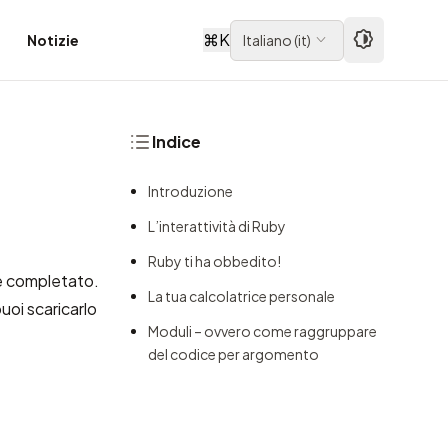
⌘
K
Notizie
Italiano
(
it
)
Indice
Introduzione
L’interattività di Ruby
Ruby ti ha obbedito!
re completato.
La tua calcolatrice personale
puoi
scaricarlo
Moduli – ovvero come raggruppare
del codice per argomento