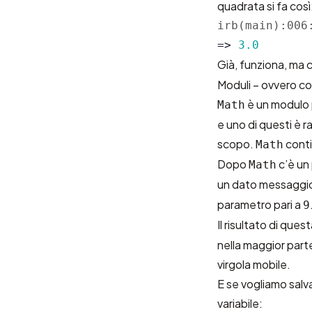
quadrata si fa così
irb(main):006
=>
3.0
Già, funziona, ma 
Moduli – ovvero c
è un modulo p
Math
e uno di questi è r
scopo.
conti
Math
Dopo
c’è un 
Math
un dato messaggio
parametro pari a
9
Il risultato di ques
nella maggior part
virgola mobile.
E se vogliamo salv
variabile: