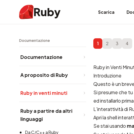
Ruby
Scarica
Do
Documentazione
1
2
3
4
Documentazione
Ruby in Venti Minut
A proposito di Ruby
Introduzione
Questo è un breve 
Si presume che tu 
Ruby in venti minuti
ed installarlo prima
L’interattività di 
Ruby a partire da altri
Apri la shell intera
linguaggi
Se stai usando
ma
Da C/C++ a Ruby