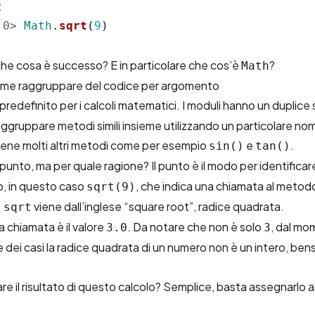
:
:0>
Math
.
sqrt
(
9
)
che cosa è successo? E in particolare che cos’è
?
Math
ome raggruppare del codice per argomento
redefinito per i calcoli matematici. I moduli hanno un duplice
aggruppare metodi simili insieme utilizzando un particolare no
ene molti altri metodi come per esempio
e
.
sin()
tan()
punto, ma per quale ragione? Il punto è il modo per identificare
, in questo caso
, che indica una chiamata al meto
sqrt(9)
.
viene dall’inglese “square root”, radice quadrata.
sqrt
ta chiamata è il valore
. Da notare che non è solo
, dal m
3.0
3
e dei casi la radice quadrata di un numero non è un intero, ben
are il risultato di questo calcolo? Semplice, basta assegnarlo 