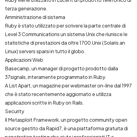
terza generazione.
Amministrazione di sistema
Ruby è stato utilizzato per scrivere la parte centrale di
Level 3 Communications
un sistema Unix che riunisce le
statistiche di prestazioni da oltre 1700 Unix (Solaris an
Linux) servers sparsi in tutto il globo.
Applicazioni Web
Basecamp
, un manager di progetto prodotto dalla
37signals
, interamente programmato in Ruby.
A List Apart
, un magazine per webmaster on-line dal 1997
che è stato recentemente aggiornato e utilizza
applicazioni scritte in Ruby on Rails.
Security
Il
Metasploit Framework
, un progetto community open
source gestito da
Rapid7
, è una piattaforma gratuita di
penetration testing che aiuta i professionisti IT a