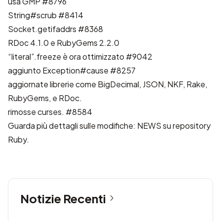
usa GMP
#8796
String#scrub
#8414
Socket.getifaddrs
#8368
RDoc 4.1.0 e RubyGems 2.2.0
“literal”.freeze è ora ottimizzato
#9042
aggiunto Exception#cause
#8257
aggiornate librerie come BigDecimal, JSON, NKF, Rake,
RubyGems, e RDoc.
rimosse curses.
#8584
Guarda più dettagli sulle modifiche:
NEWS su repository
Ruby
.
Notizie Recenti