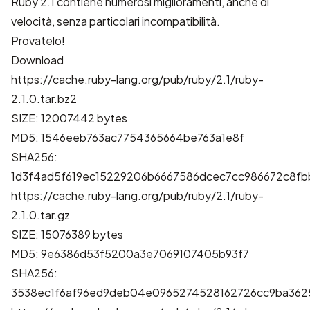
Ruby 2.1 contiene numerosi miglioramenti, anche di
velocità, senza particolari incompatibilità.
Provatelo!
Download
https://cache.ruby-lang.org/pub/ruby/2.1/ruby-
2.1.0.tar.bz2
SIZE: 12007442 bytes
MD5: 1546eeb763ac7754365664be763a1e8f
SHA256:
1d3f4ad5f619ec15229206b6667586dcec7cc986672c8fb
https://cache.ruby-lang.org/pub/ruby/2.1/ruby-
2.1.0.tar.gz
SIZE: 15076389 bytes
MD5: 9e6386d53f5200a3e7069107405b93f7
SHA256:
3538ec1f6af96ed9deb04e0965274528162726cc9ba362