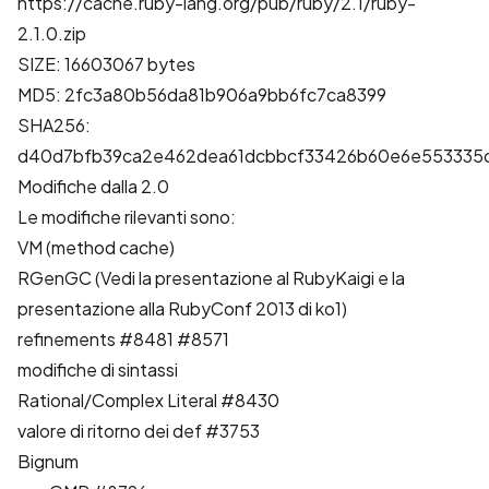
https://cache.ruby-lang.org/pub/ruby/2.1/ruby-
2.1.0.zip
SIZE: 16603067 bytes
MD5: 2fc3a80b56da81b906a9bb6fc7ca8399
SHA256:
d40d7bfb39ca2e462dea61dcbbcf33426b60e6e553335c
Modifiche dalla 2.0
Le modifiche rilevanti sono:
VM (method cache)
RGenGC (Vedi
la presentazione al RubyKaigi
e
la
presentazione alla RubyConf 2013
di ko1)
refinements
#8481
#8571
modifiche di sintassi
Rational/Complex Literal
#8430
valore di ritorno dei def
#3753
Bignum