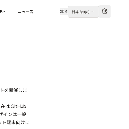
⌘
K
ティ
ニュース
日本語
(
ja
)
テストを開催しま
現在は GitHub
ザインは一般
ット端末向けに