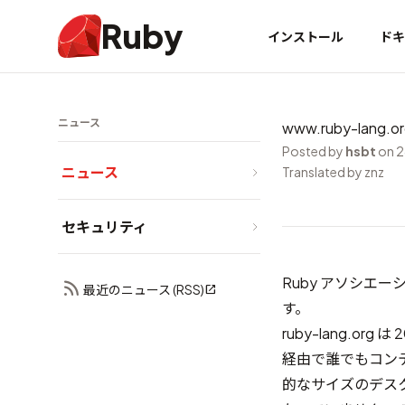
Ruby
インストール
ドキ
ニュース
www.ruby-lan
Posted by
hsbt
on 2
ニュース
Translated by znz
セキュリティ
Ruby アソシエー
最近のニュース (RSS)
す。
ruby-lang.org
経由で誰でもコン
的なサイズのデス