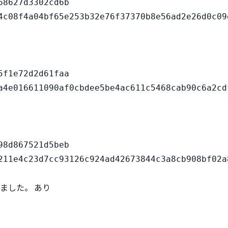
8627d3302cd6b

f1e72d2d61faa

8d867521d5beb

ました。 あり