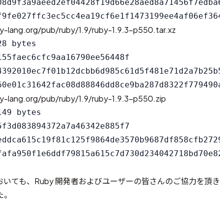
08d9f3a9aeed2ef04428f19d66e28aed8a71456f7edba6
y-lang.org/pub/ruby/1.9/ruby-1.9.3-p550.tar.xz
8 bytes

155faec6cfc9aa16790ee56448f

4392010ec7f01b12dcbb6d985c61d5f481e71d2a7b25b5
y-lang.org/pub/ruby/1.9/ruby-1.9.3-p550.zip
49 bytes

5f3d083894372a7a46342e885f7

eddca615c19f81c125f9864de3570b9687df858cfb2729
いても、Ruby 開発者およびユーザーの皆さんのご協力を頂き
た。