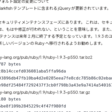
 のデフォルト設定の変更について
darkfish テンプレートに含まれる jQuery が更新されています。
3 は現在セキュリティメンテナンスフェーズにあります。 これは、セ
は、もはや修正が行われない、ということを意味します。 また
メンテナンスは来年 2 月に終了する予定となっています。 1.9.3 
しいバージョンの Ruby へ移行されるようお勧めします。
y-lang.org/pub/ruby/1.9/ruby-1.9.3-p550.tar.bz2
87 bytes

c8b14ccefd036081aba5ffa96da

03896db47fb10ba4d2e0285eea7fe8cdc785b86c02ebad
y-lang.org/pub/ruby/1.9/ruby-1.9.3-p550.tar.gz
80 bytes

5be8f109b2845229c4f47f980fd
