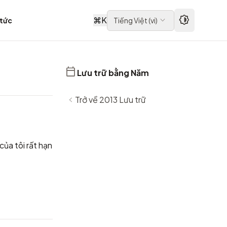
⌘
K
 tức
Tiếng Việt
(
vi
)
Lưu trữ bằng Năm
Trở về 2013 Lưu trữ
của tôi rất hạn