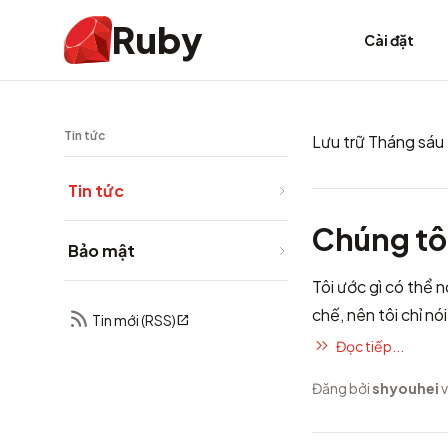
Ruby
Cài đặt
Tin tức
Lưu trữ Tháng sáu
Tin tức
Chúng tôi
Bảo mật
Tôi ước gì có thể 
chế, nên tôi chỉ nó
Tin mới (RSS)
Đọc tiếp...
Đăng bởi
shyouhei
v