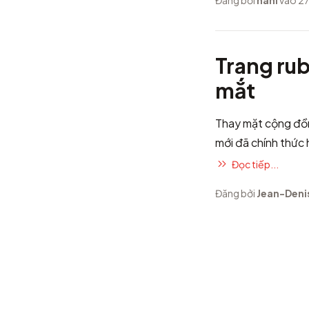
Đăng bởi
nahi
vào 27
Trang ru
mắt
Thay mặt cộng đồn
mới đã chính thức
Đọc tiếp...
Đăng bởi
Jean-Deni