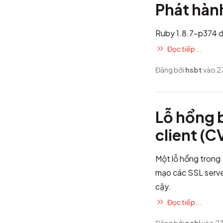
Phát hàn
Ruby 1.8.7-p374 đ
Đọc tiếp...
Đăng bởi
hsbt
vào 27
Lỗ hổng 
client (
Một lỗ hổng trong
mạo các SSL serve
cậy.
Đọc tiếp...