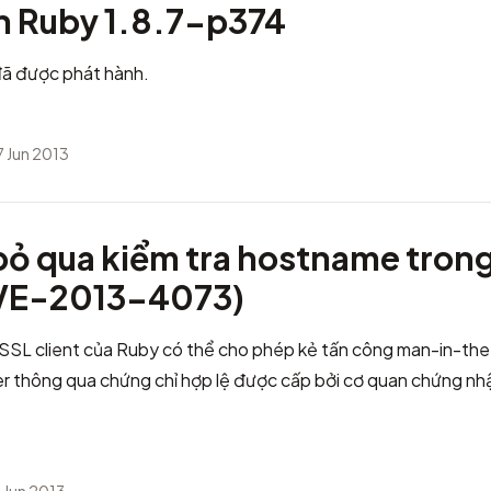
h Ruby 1.8.7-p374
ã được phát hành.
 Jun 2013
bỏ qua kiểm tra hostname tron
CVE-2013-4073)
 SSL client của Ruby có thể cho phép kẻ tấn công man-in-the
r thông qua chứng chỉ hợp lệ được cấp bởi cơ quan chứng nh