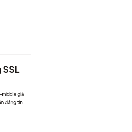
g SSL
-middle giả
ận đáng tin